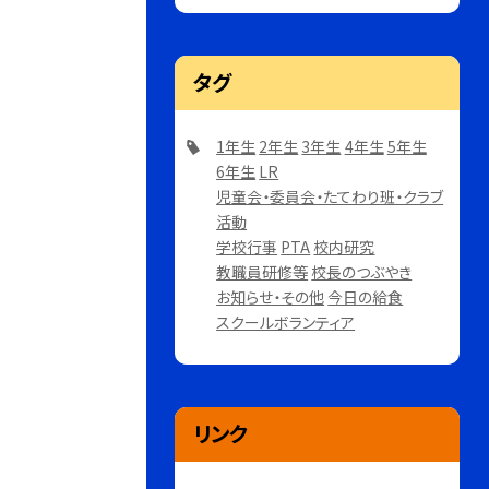
タグ
1年生
2年生
3年生
4年生
5年生
6年生
LR
児童会・委員会・たてわり班・クラブ
活動
学校行事
PTA
校内研究
教職員研修等
校長のつぶやき
お知らせ・その他
今日の給食
スクールボランティア
リンク