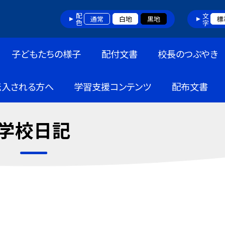
配色
文字
通常
白地
黒地
標
子どもたちの様子
配付文書
校長のつぶやき
転入される方へ
学習支援コンテンツ
配布文書
学校日記