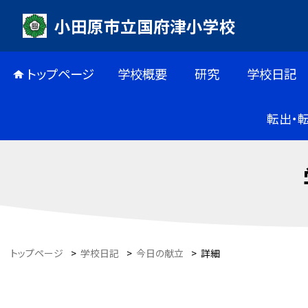
小田原市立国府津小学校
トップページ
学校概要
研究
学校日記
転出・
トップページ
>
学校日記
>
今日の献立
>
詳細