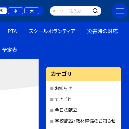
準
中
大
PTA
スクールボランティア
災害時の対応
予定表
カテゴリ
お知らせ
できごと
今日の献立
学校施設・教材整備のお知らせ