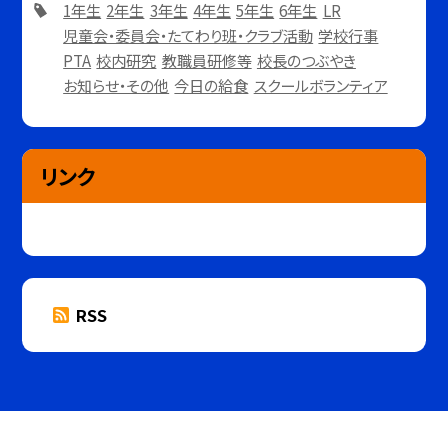
1年生
2年生
3年生
4年生
5年生
6年生
LR
児童会・委員会・たてわり班・クラブ活動
学校行事
PTA
校内研究
教職員研修等
校長のつぶやき
お知らせ・その他
今日の給食
スクールボランティア
リンク
RSS