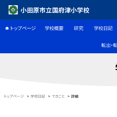
小田原市立国府津小学校
トップページ
学校概要
研究
学校日記
転出・
トップページ
>
学校日記
>
できごと
>
詳細