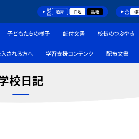
配色
文字
通常
白地
黒地
標
子どもたちの様子
配付文書
校長のつぶやき
転入される方へ
学習支援コンテンツ
配布文書
学校日記