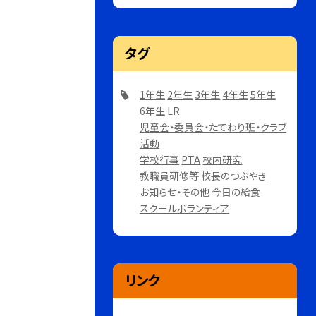
タグ
1年生
2年生
3年生
4年生
5年生
6年生
LR
児童会・委員会・たてわり班・クラブ
活動
学校行事
PTA
校内研究
教職員研修等
校長のつぶやき
お知らせ・その他
今日の給食
スクールボランティア
リンク