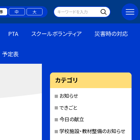
準
中
大
PTA
スクールボランティア
災害時の対応
予定表
カテゴリ
お知らせ
できごと
今日の献立
学校施設・教材整備のお知らせ