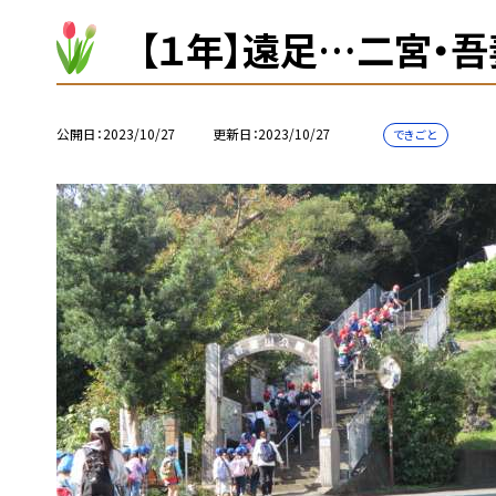
【１年】遠足…二宮・吾
公開日
2023/10/27
更新日
2023/10/27
できごと