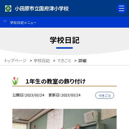
小田原市立国府津小学校
学校日記メニュー
学校日記
トップページ
>
学校日記
>
できごと
>
詳細
１年生の教室の飾り付け
公開日
2023/03/24
更新日
2023/03/24
できごと