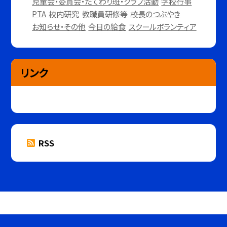
児童会・委員会・たてわり班・クラブ活動
学校行事
PTA
校内研究
教職員研修等
校長のつぶやき
お知らせ・その他
今日の給食
スクールボランティア
リンク
RSS