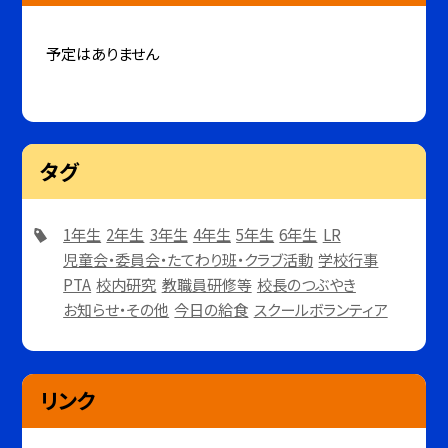
予定はありません
タグ
1年生
2年生
3年生
4年生
5年生
6年生
LR
児童会・委員会・たてわり班・クラブ活動
学校行事
PTA
校内研究
教職員研修等
校長のつぶやき
お知らせ・その他
今日の給食
スクールボランティア
リンク