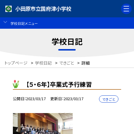
小田原市立国府津小学校
学校日記メニュー
学校日記
トップページ
>
学校日記
>
できごと
>
詳細
【５・６年】卒業式予行練習
公開日
2023/03/17
更新日
2023/03/17
できごと