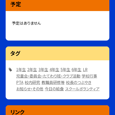
予定
予定はありません
タグ
1年生
2年生
3年生
4年生
5年生
6年生
LR
児童会・委員会・たてわり班・クラブ活動
学校行事
PTA
校内研究
教職員研修等
校長のつぶやき
お知らせ・その他
今日の給食
スクールボランティア
リンク