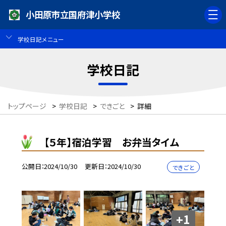
小田原市立国府津小学校
学校日記メニュー
学校日記
トップページ
>
学校日記
>
できごと
>
詳細
【５年】宿泊学習 お弁当タイム
公開日
2024/10/30
更新日
2024/10/30
できごと
+1