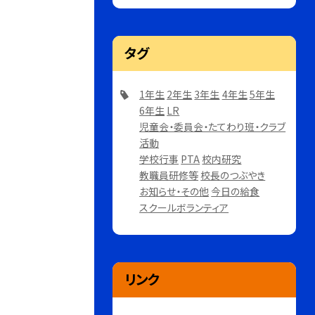
タグ
1年生
2年生
3年生
4年生
5年生
6年生
LR
児童会・委員会・たてわり班・クラブ
活動
学校行事
PTA
校内研究
教職員研修等
校長のつぶやき
お知らせ・その他
今日の給食
スクールボランティア
リンク