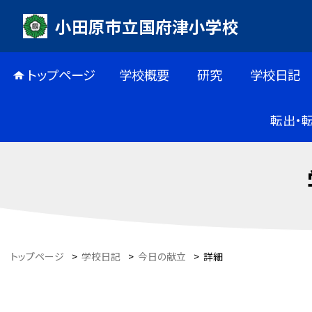
小田原市立国府津小学校
トップページ
学校概要
研究
学校日記
転出・
トップページ
>
学校日記
>
今日の献立
>
詳細