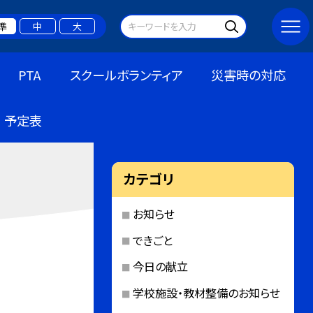
準
中
大
PTA
スクールボランティア
災害時の対応
予定表
カテゴリ
お知らせ
できごと
今日の献立
学校施設・教材整備のお知らせ