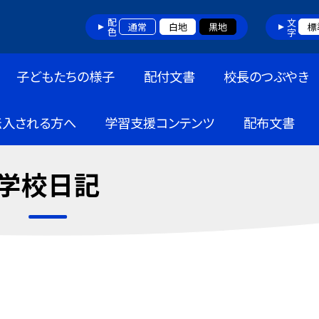
配色
文字
通常
白地
黒地
標
子どもたちの様子
配付文書
校長のつぶやき
転入される方へ
学習支援コンテンツ
配布文書
学校日記