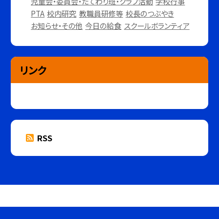
児童会・委員会・たてわり班・クラブ活動
学校行事
PTA
校内研究
教職員研修等
校長のつぶやき
お知らせ・その他
今日の給食
スクールボランティア
リンク
RSS