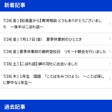
新着記事
7/24( 金 ) 【校長室から】 教育相談 どうもありがとうございまし
た ～後半はこぼれ話～
7/24( 金 ) ７月１７日（金） 夏季休業前のひととき
7/24( 金 ) 夏季休業前の最終登校日 リモート朝会を行いました
7/18( 土 ) 【こぼれ話】 蝉の羽化に出会いました
7/16( 木 ) １年生 国語 「ことばをみつけよう」 ～ことば探し
に夢中な１年生～
過去記事