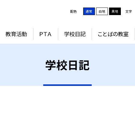
配色
通常
白地
黒地
文字
教育活動
ＰＴＡ
学校日記
ことばの教室
学校日記