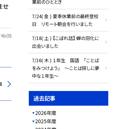
業前のひととき
ませ
7/24( 金 ) 夏季休業前の最終登校
日 リモート朝会を行いました
ね(0)
7/18( 土 ) 【こぼれ話】 蝉の羽化に
出会いました
7/16( 木 ) １年生 国語 「ことば
をみつけよう」 ～ことば探しに夢
中な１年生～
事
過去記事
2026年度
2025年度