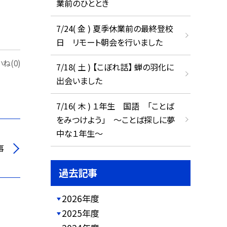
業前のひととき
7/24( 金 ) 夏季休業前の最終登校
日 リモート朝会を行いました
ね(0)
7/18( 土 ) 【こぼれ話】 蝉の羽化に
出会いました
7/16( 木 ) １年生 国語 「ことば
をみつけよう」 ～ことば探しに夢
中な１年生～
事
過去記事
2026年度
2025年度