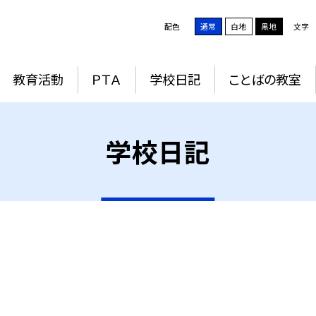
配色
通常
白地
黒地
文字
教育活動
ＰＴＡ
学校日記
ことばの教室
学校日記