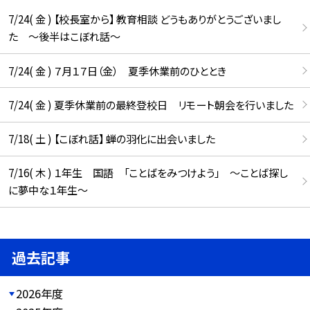
7/24( 金 ) 【校長室から】 教育相談 どうもありがとうございまし
た ～後半はこぼれ話～
7/24( 金 ) ７月１７日（金） 夏季休業前のひととき
7/24( 金 ) 夏季休業前の最終登校日 リモート朝会を行いました
7/18( 土 ) 【こぼれ話】 蝉の羽化に出会いました
7/16( 木 ) １年生 国語 「ことばをみつけよう」 ～ことば探し
に夢中な１年生～
過去記事
2026年度