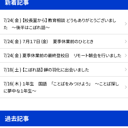
新着記事
7/24( 金 ) 【校長室から】 教育相談 どうもありがとうございまし
た ～後半はこぼれ話～
7/24( 金 ) ７月１７日（金） 夏季休業前のひととき
7/24( 金 ) 夏季休業前の最終登校日 リモート朝会を行いました
7/18( 土 ) 【こぼれ話】 蝉の羽化に出会いました
7/16( 木 ) １年生 国語 「ことばをみつけよう」 ～ことば探し
に夢中な１年生～
過去記事