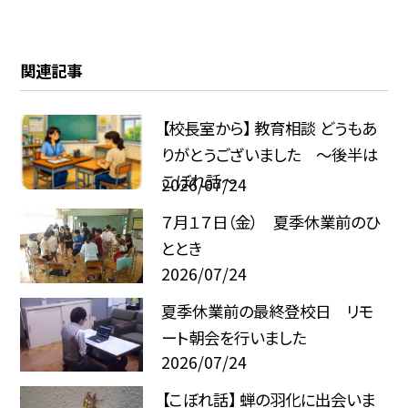
関連記事
【校長室から】 教育相談 どうもあ
りがとうございました ～後半は
こぼれ話～
2026/07/24
７月１７日（金） 夏季休業前のひ
ととき
2026/07/24
夏季休業前の最終登校日 リモ
ート朝会を行いました
2026/07/24
【こぼれ話】 蝉の羽化に出会いま