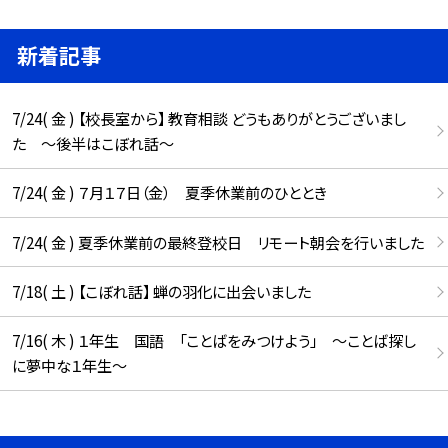
新着記事
7/24( 金 ) 【校長室から】 教育相談 どうもありがとうございまし
た ～後半はこぼれ話～
7/24( 金 ) ７月１７日（金） 夏季休業前のひととき
7/24( 金 ) 夏季休業前の最終登校日 リモート朝会を行いました
7/18( 土 ) 【こぼれ話】 蝉の羽化に出会いました
7/16( 木 ) １年生 国語 「ことばをみつけよう」 ～ことば探し
に夢中な１年生～