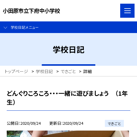
小田原市立下府中小学校
学校日記メニュー
学校日記
トップページ
>
学校日記
>
できごと
>
詳細
どんぐりころころ・・・一緒に遊びましょう （1年
生）
公開日
2020/09/24
更新日
2020/09/24
できごと