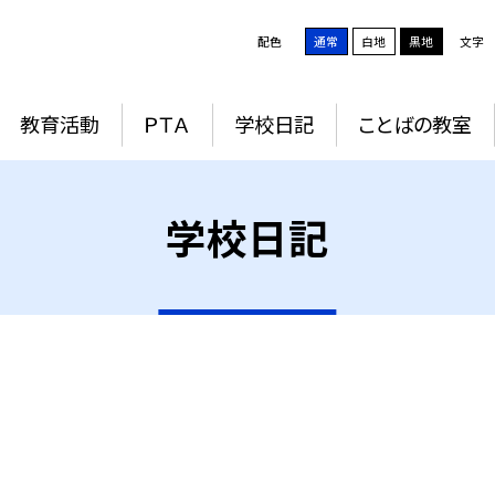
配色
通常
白地
黒地
文字
教育活動
ＰＴＡ
学校日記
ことばの教室
学校日記