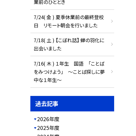
業前のひととき
7/24( 金 ) 夏季休業前の最終登校
日 リモート朝会を行いました
7/18( 土 ) 【こぼれ話】 蝉の羽化に
出会いました
7/16( 木 ) １年生 国語 「ことば
をみつけよう」 ～ことば探しに夢
中な１年生～
過去記事
2026年度
2025年度