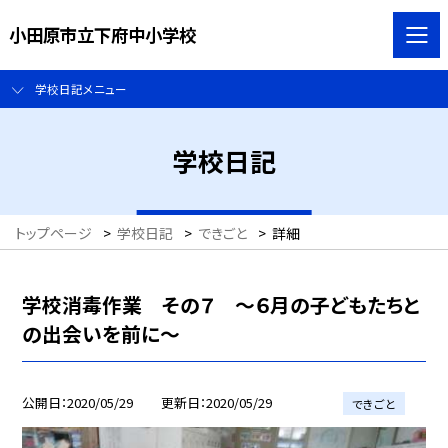
小田原市立下府中小学校
学校日記メニュー
学校日記
トップページ
>
学校日記
>
できごと
>
詳細
学校消毒作業 その７ 〜６月の子どもたちと
の出会いを前に〜
公開日
2020/05/29
更新日
2020/05/29
できごと