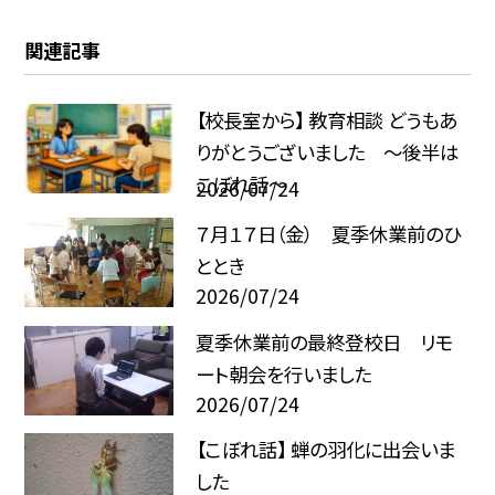
関連記事
【校長室から】 教育相談 どうもあ
りがとうございました ～後半は
こぼれ話～
2026/07/24
７月１７日（金） 夏季休業前のひ
ととき
2026/07/24
夏季休業前の最終登校日 リモ
ート朝会を行いました
2026/07/24
【こぼれ話】 蝉の羽化に出会いま
した