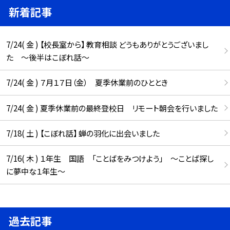
新着記事
7/24( 金 ) 【校長室から】 教育相談 どうもありがとうございまし
た ～後半はこぼれ話～
7/24( 金 ) ７月１７日（金） 夏季休業前のひととき
7/24( 金 ) 夏季休業前の最終登校日 リモート朝会を行いました
7/18( 土 ) 【こぼれ話】 蝉の羽化に出会いました
7/16( 木 ) １年生 国語 「ことばをみつけよう」 ～ことば探し
に夢中な１年生～
過去記事