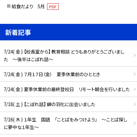
給食だより 5月
PDF
新着記事
7/24( 金 ) 【校長室から】 教育相談 どうもありがとうございまし
た ～後半はこぼれ話～
7/24( 金 ) ７月１７日（金） 夏季休業前のひととき
7/24( 金 ) 夏季休業前の最終登校日 リモート朝会を行いました
7/18( 土 ) 【こぼれ話】 蝉の羽化に出会いました
7/16( 木 ) １年生 国語 「ことばをみつけよう」 ～ことば探し
に夢中な１年生～