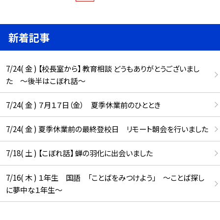
新着記事
7/24( 金 ) 【校長室から】 教育相談 どうもありがとうございまし
た ～後半はこぼれ話～
7/24( 金 ) ７月１７日（金） 夏季休業前のひととき
7/24( 金 ) 夏季休業前の最終登校日 リモート朝会を行いました
7/18( 土 ) 【こぼれ話】 蝉の羽化に出会いました
7/16( 木 ) １年生 国語 「ことばをみつけよう」 ～ことば探し
に夢中な１年生～