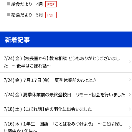
給食だより 4月
PDF
給食だより 5月
PDF
新着記事
7/24( 金 ) 【校長室から】 教育相談 どうもありがとうございまし
た ～後半はこぼれ話～
7/24( 金 ) ７月１７日（金） 夏季休業前のひととき
7/24( 金 ) 夏季休業前の最終登校日 リモート朝会を行いました
7/18( 土 ) 【こぼれ話】 蝉の羽化に出会いました
7/16( 木 ) １年生 国語 「ことばをみつけよう」 ～ことば探し
に夢中な１年生～