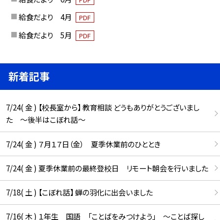
給食だより 4月
PDF
給食だより 5月
PDF
新着記事
7/24( 金 ) 【校長室から】 教育相談 どうもありがとうございまし
た ～後半はこぼれ話～
7/24( 金 ) ７月１７日（金） 夏季休業前のひととき
7/24( 金 ) 夏季休業前の最終登校日 リモート朝会を行いました
7/18( 土 ) 【こぼれ話】 蝉の羽化に出会いました
7/16( 木 ) １年生 国語 「ことばをみつけよう」 ～ことば探し