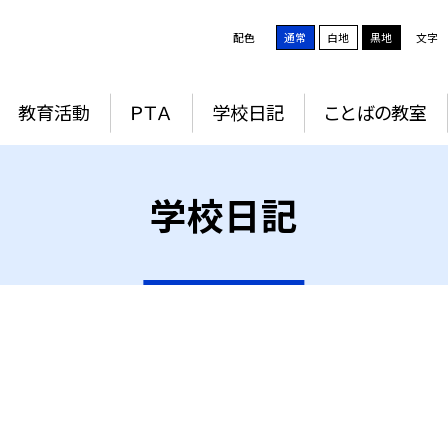
配色
通常
白地
黒地
文字
教育活動
ＰＴＡ
学校日記
ことばの教室
学校日記