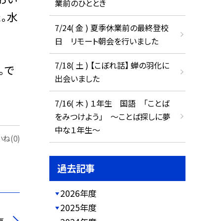
業前のひととき
。水
7/24( 金 ) 夏季休業前の最終登校
日 リモート朝会を行いました
7/18( 土 ) 【こぼれ話】 蝉の羽化に
。で
出会いました
7/16( 木 ) １年生 国語 「ことば
をみつけよう」 ～ことば探しに夢
中な１年生～
ね(0)
過去記事
2026年度
2025年度