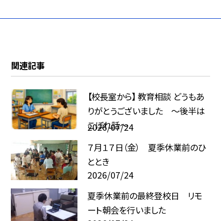
関連記事
【校長室から】 教育相談 どうもあ
りがとうございました ～後半は
こぼれ話～
2026/07/24
７月１７日（金） 夏季休業前のひ
ととき
2026/07/24
夏季休業前の最終登校日 リモ
ート朝会を行いました