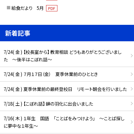
給食だより 5月
PDF
新着記事
7/24( 金 ) 【校長室から】 教育相談 どうもありがとうございまし
た ～後半はこぼれ話～
7/24( 金 ) ７月１７日（金） 夏季休業前のひととき
7/24( 金 ) 夏季休業前の最終登校日 リモート朝会を行いました
7/18( 土 ) 【こぼれ話】 蝉の羽化に出会いました
7/16( 木 ) １年生 国語 「ことばをみつけよう」 ～ことば探し
に夢中な１年生～