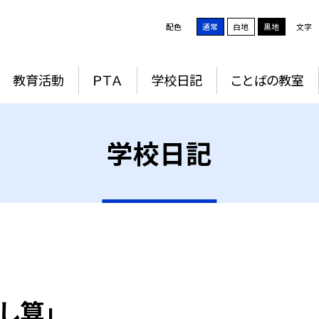
配色
通常
白地
黒地
文字
教育活動
ＰＴＡ
学校日記
ことばの教室
学校日記
し算」