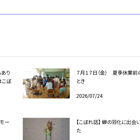
もあり
７月１７日（金） 夏季休業前
はこぼ
とき
2026/07/24
モー
【こぼれ話】 蝉の羽化に出会
た