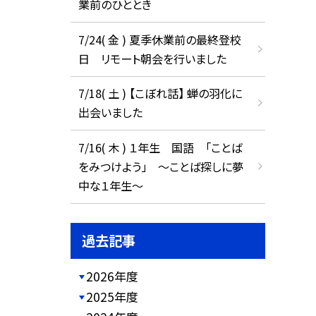
業前のひととき
7/24( 金 ) 夏季休業前の最終登校
日 リモート朝会を行いました
7/18( 土 ) 【こぼれ話】 蝉の羽化に
出会いました
7/16( 木 ) １年生 国語 「ことば
をみつけよう」 ～ことば探しに夢
中な１年生～
過去記事
2026年度
2025年度