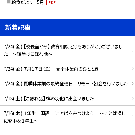
給食だより 5月
PDF
新着記事
7/24( 金 ) 【校長室から】 教育相談 どうもありがとうございまし
た ～後半はこぼれ話～
7/24( 金 ) ７月１７日（金） 夏季休業前のひととき
7/24( 金 ) 夏季休業前の最終登校日 リモート朝会を行いました
7/18( 土 ) 【こぼれ話】 蝉の羽化に出会いました
7/16( 木 ) １年生 国語 「ことばをみつけよう」 ～ことば探し
に夢中な１年生～