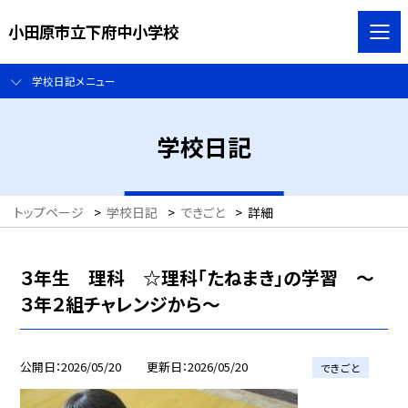
小田原市立下府中小学校
学校日記メニュー
学校日記
トップページ
>
学校日記
>
できごと
>
詳細
３年生 理科 ☆理科「たねまき」の学習 ～
３年２組チャレンジから～
公開日
2026/05/20
更新日
2026/05/20
できごと