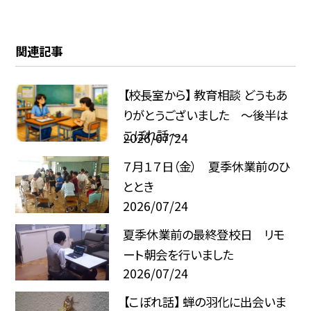
関連記事
【校長室から】 教育相談 どうもあ
りがとうございました ～後半は
こぼれ話～
2026/07/24
７月１７日（金） 夏季休業前のひ
ととき
2026/07/24
夏季休業前の最終登校日 リモ
ート朝会を行いました
2026/07/24
【こぼれ話】 蝉の羽化に出会いま