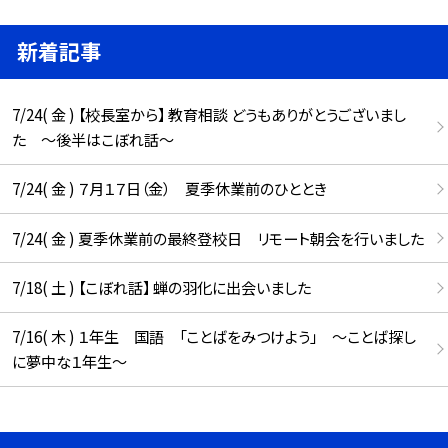
新着記事
7/24( 金 ) 【校長室から】 教育相談 どうもありがとうございまし
た ～後半はこぼれ話～
7/24( 金 ) ７月１７日（金） 夏季休業前のひととき
7/24( 金 ) 夏季休業前の最終登校日 リモート朝会を行いました
7/18( 土 ) 【こぼれ話】 蝉の羽化に出会いました
7/16( 木 ) １年生 国語 「ことばをみつけよう」 ～ことば探し
に夢中な１年生～