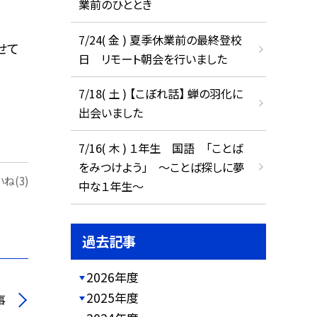
業前のひととき
7/24( 金 ) 夏季休業前の最終登校
せて
日 リモート朝会を行いました
7/18( 土 ) 【こぼれ話】 蝉の羽化に
出会いました
7/16( 木 ) １年生 国語 「ことば
をみつけよう」 ～ことば探しに夢
ね(3)
中な１年生～
過去記事
2026年度
2025年度
事