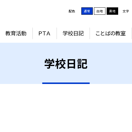
配色
通常
白地
黒地
文字
教育活動
ＰＴＡ
学校日記
ことばの教室
学校日記