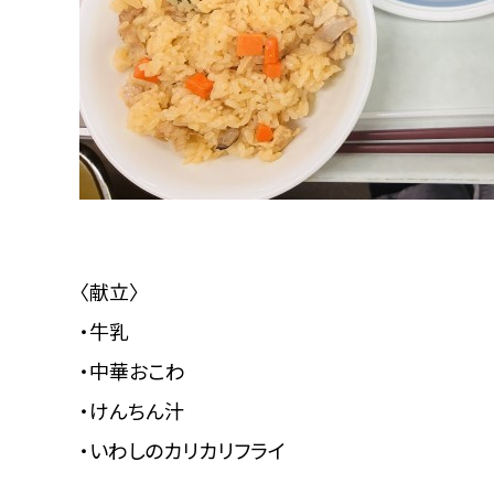
〈献立〉
・牛乳
・中華おこわ
・けんちん汁
・いわしのカリカリフライ