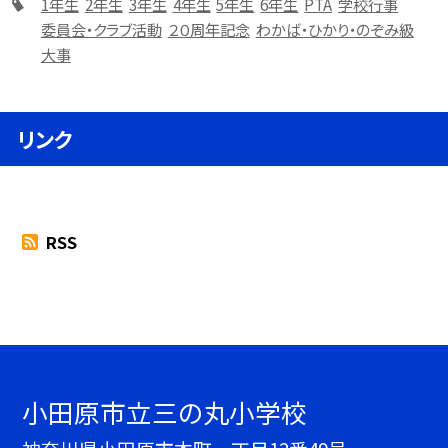
1年生
2年生
3年生
4年生
5年生
6年生
PTA
学校行事
委員会・クラブ活動
２０周年記念
わかば・ひかり・のぞみ級
大事
リンク
RSS
小田原市立三の丸小学校