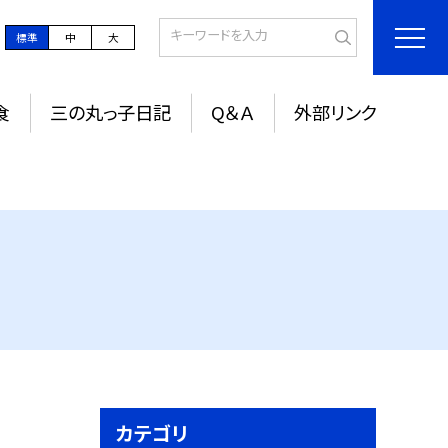
標準
中
大
食
三の丸っ子日記
Q＆Ａ
外部リンク
カテゴリ