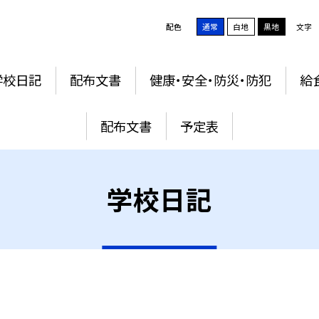
配色
通常
白地
黒地
文字
学校日記
配布文書
健康・安全・防災・防犯
給
配布文書
予定表
学校日記