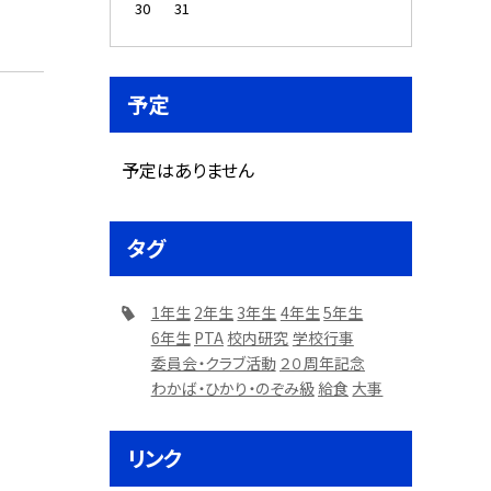
30
31
予定
予定はありません
タグ
1年生
2年生
3年生
4年生
5年生
6年生
PTA
校内研究
学校行事
委員会・クラブ活動
２０周年記念
わかば・ひかり・のぞみ級
給食
大事
リンク