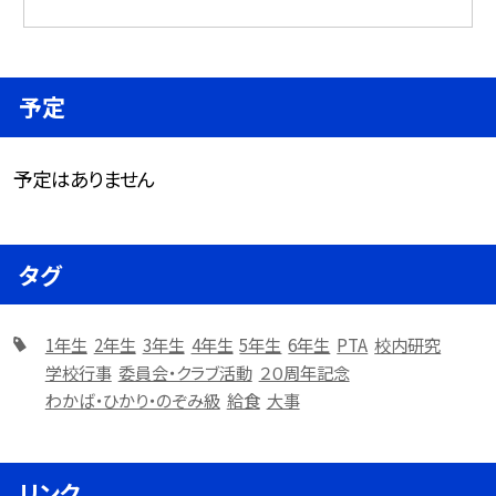
予定
予定はありません
タグ
1年生
2年生
3年生
4年生
5年生
6年生
PTA
校内研究
学校行事
委員会・クラブ活動
２０周年記念
わかば・ひかり・のぞみ級
給食
大事
リンク