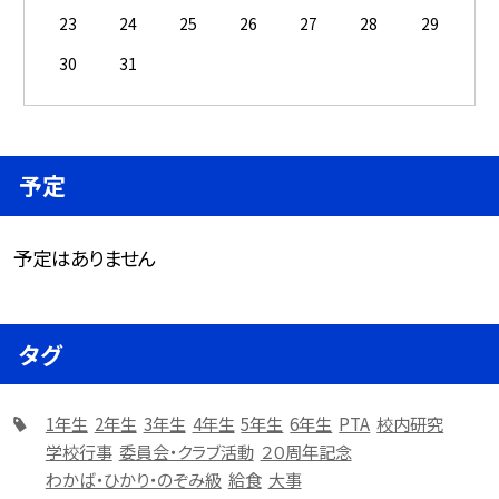
23
24
25
26
27
28
29
30
31
予定
予定はありません
タグ
1年生
2年生
3年生
4年生
5年生
6年生
PTA
校内研究
学校行事
委員会・クラブ活動
２０周年記念
わかば・ひかり・のぞみ級
給食
大事