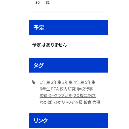
30
31
予定
予定はありません
タグ
1年生
2年生
3年生
4年生
5年生
6年生
PTA
校内研究
学校行事
委員会・クラブ活動
２０周年記念
わかば・ひかり・のぞみ級
給食
大事
リンク