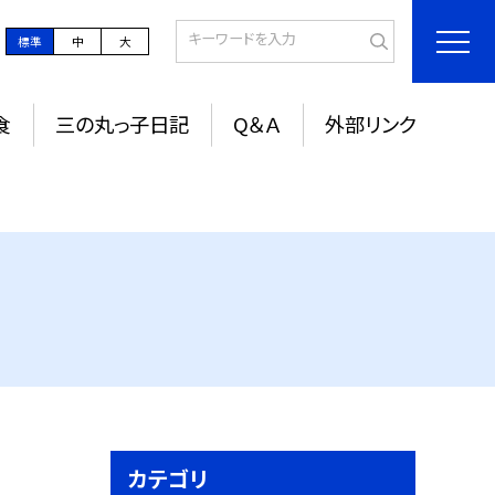
標準
中
大
食
三の丸っ子日記
Q＆Ａ
外部リンク
カテゴリ