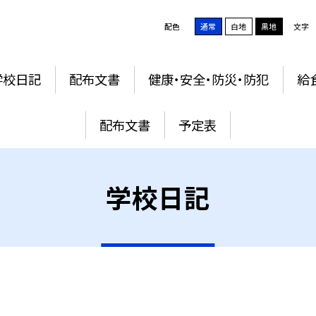
配色
通常
白地
黒地
文字
学校日記
配布文書
健康・安全・防災・防犯
給
配布文書
予定表
学校日記