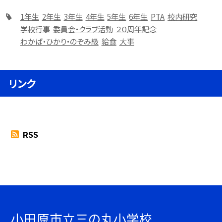
1年生
2年生
3年生
4年生
5年生
6年生
PTA
校内研究
学校行事
委員会・クラブ活動
２０周年記念
わかば・ひかり・のぞみ級
給食
大事
リンク
RSS
小田原市立三の丸小学校