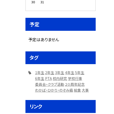
30
31
予定
予定はありません
タグ
1年生
2年生
3年生
4年生
5年生
6年生
PTA
校内研究
学校行事
委員会・クラブ活動
２０周年記念
わかば・ひかり・のぞみ級
給食
大事
リンク