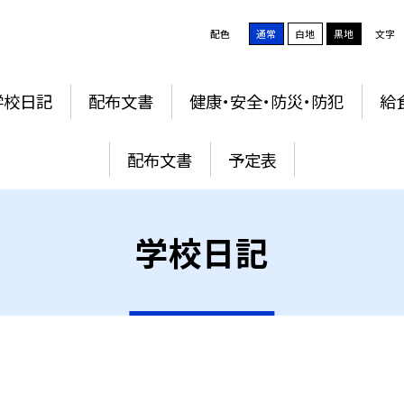
配色
通常
白地
黒地
文字
学校日記
配布文書
健康・安全・防災・防犯
給
配布文書
予定表
学校日記