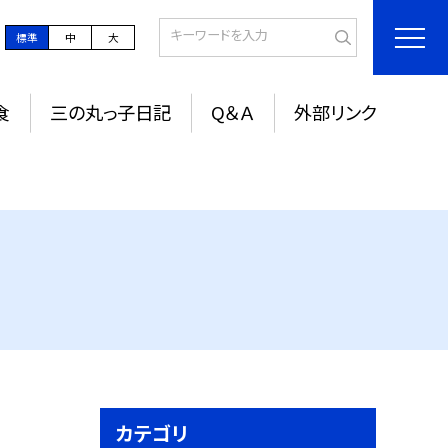
標準
中
大
食
三の丸っ子日記
Q＆Ａ
外部リンク
カテゴリ