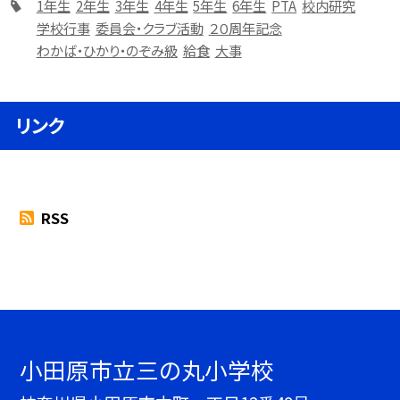
1年生
2年生
3年生
4年生
5年生
6年生
PTA
校内研究
学校行事
委員会・クラブ活動
２０周年記念
わかば・ひかり・のぞみ級
給食
大事
リンク
RSS
小田原市立三の丸小学校