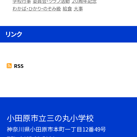
学校行事
委員会・クラブ活動
２０周年記念
わかば・ひかり・のぞみ級
給食
大事
リンク
RSS
小田原市立三の丸小学校
神奈川県小田原市本町一丁目12番49号