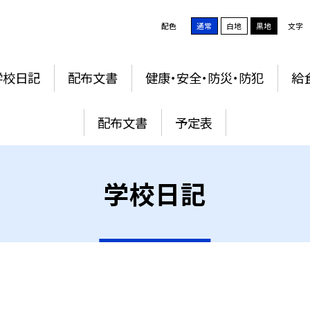
配色
通常
白地
黒地
文字
学校日記
配布文書
健康・安全・防災・防犯
給
配布文書
予定表
学校日記