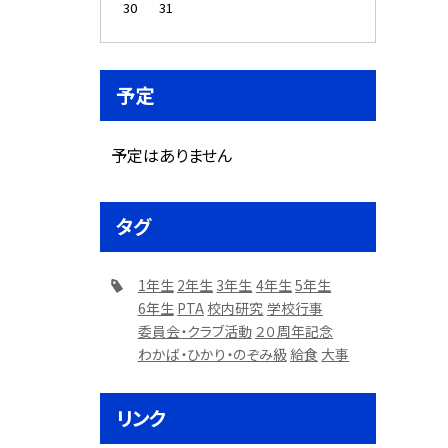
30
31
予定
予定はありません
タグ
1年生
2年生
3年生
4年生
5年生
6年生
PTA
校内研究
学校行事
委員会・クラブ活動
２０周年記念
わかば・ひかり・のぞみ級
給食
大事
リンク