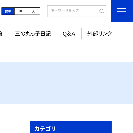
標準
中
大
食
三の丸っ子日記
Q＆Ａ
外部リンク
カテゴリ