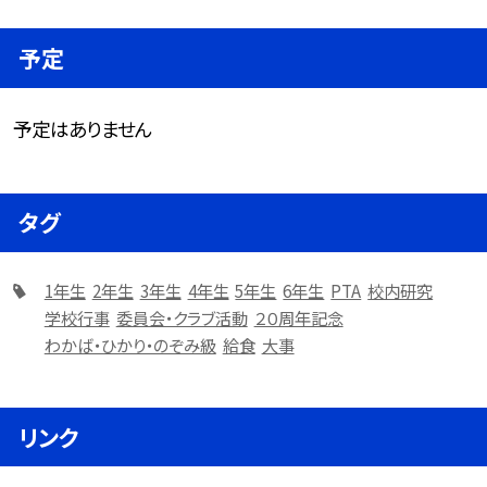
予定
予定はありません
タグ
1年生
2年生
3年生
4年生
5年生
6年生
PTA
校内研究
学校行事
委員会・クラブ活動
２０周年記念
わかば・ひかり・のぞみ級
給食
大事
リンク