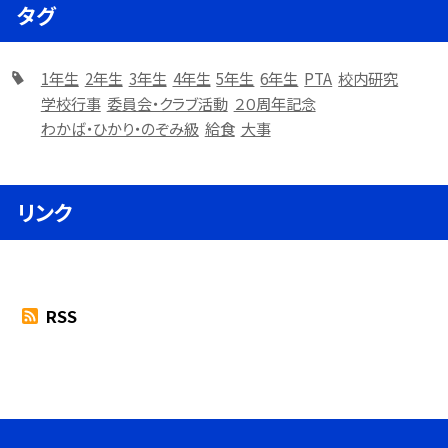
タグ
1年生
2年生
3年生
4年生
5年生
6年生
PTA
校内研究
学校行事
委員会・クラブ活動
２０周年記念
わかば・ひかり・のぞみ級
給食
大事
リンク
RSS