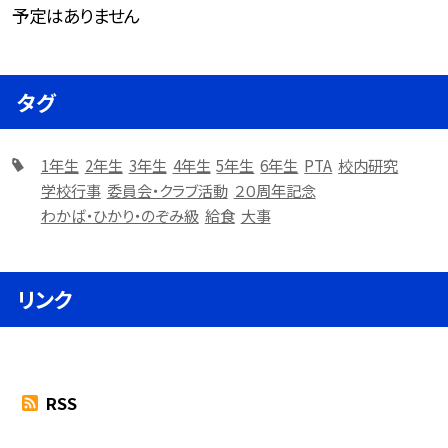
予定はありません
タグ
1年生
2年生
3年生
4年生
5年生
6年生
PTA
校内研究
学校行事
委員会・クラブ活動
２０周年記念
わかば・ひかり・のぞみ級
給食
大事
リンク
RSS