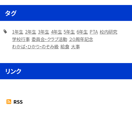
タグ
1年生
2年生
3年生
4年生
5年生
6年生
PTA
校内研究
学校行事
委員会・クラブ活動
２０周年記念
わかば・ひかり・のぞみ級
給食
大事
リンク
RSS