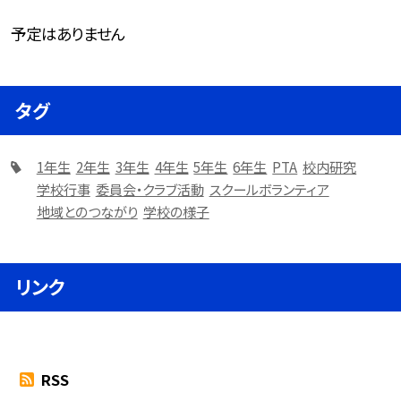
予定はありません
タグ
1年生
2年生
3年生
4年生
5年生
6年生
PTA
校内研究
学校行事
委員会・クラブ活動
スクールボランティア
地域とのつながり
学校の様子
リンク
RSS