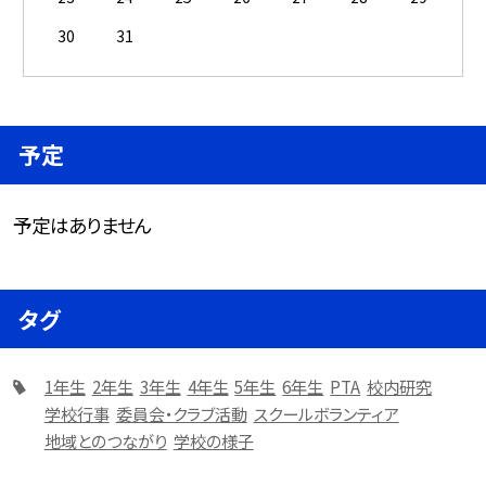
30
31
予定
予定はありません
タグ
1年生
2年生
3年生
4年生
5年生
6年生
PTA
校内研究
学校行事
委員会・クラブ活動
スクールボランティア
地域とのつながり
学校の様子