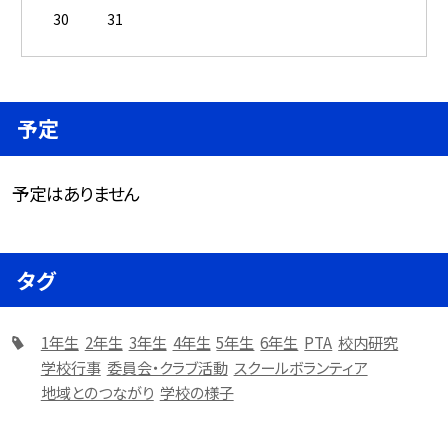
30
31
予定
予定はありません
タグ
1年生
2年生
3年生
4年生
5年生
6年生
PTA
校内研究
学校行事
委員会・クラブ活動
スクールボランティア
地域とのつながり
学校の様子