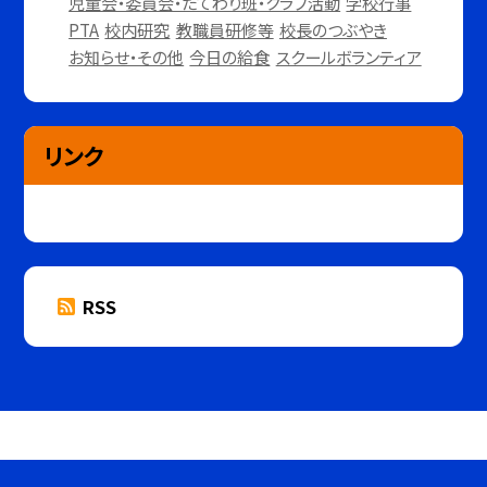
児童会・委員会・たてわり班・クラブ活動
学校行事
PTA
校内研究
教職員研修等
校長のつぶやき
お知らせ・その他
今日の給食
スクールボランティア
リンク
RSS