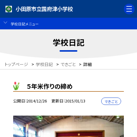
小田原市立国府津小学校
学校日記メニュー
学校日記
トップページ
>
学校日記
>
できごと
>
詳細
５年米作りの締め
公開日
2014/12/26
更新日
2015/01/13
できごと