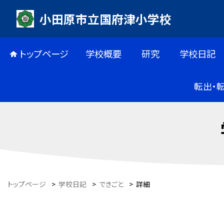
小田原市立国府津小学校
トップページ
学校概要
研究
学校日記
転出・
トップページ
>
学校日記
>
できごと
>
詳細