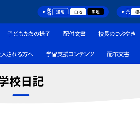
配色
文字
通常
白地
黒地
標
子どもたちの様子
配付文書
校長のつぶやき
転入される方へ
学習支援コンテンツ
配布文書
学校日記