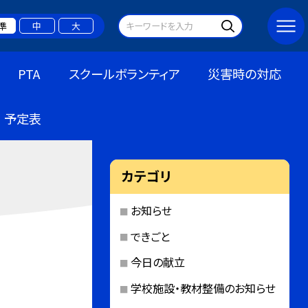
準
中
大
PTA
スクールボランティア
災害時の対応
予定表
カテゴリ
お知らせ
できごと
今日の献立
学校施設・教材整備のお知らせ