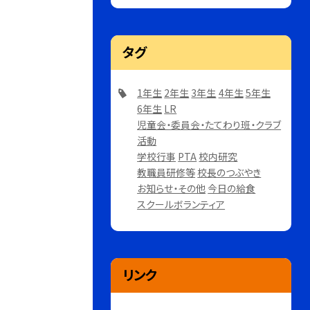
タグ
1年生
2年生
3年生
4年生
5年生
6年生
LR
児童会・委員会・たてわり班・クラブ
活動
学校行事
PTA
校内研究
教職員研修等
校長のつぶやき
お知らせ・その他
今日の給食
スクールボランティア
リンク