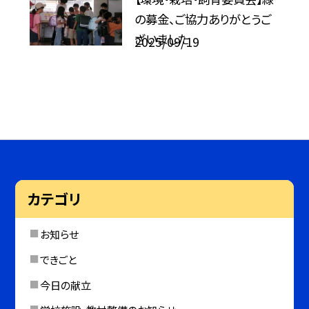
の募金、ご協力ありがとうご
ざいました
2025/09/19
カテゴリ
お知らせ
できごと
今日の献立